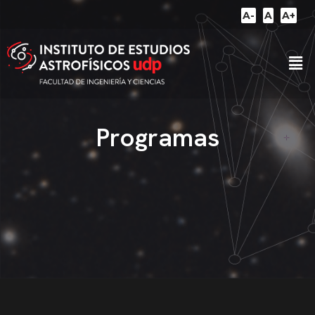
A-
A
A+
Programas