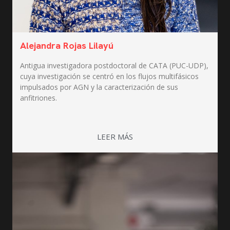
Alejandra Rojas Lilayú
Antigua investigadora postdoctoral de CATA (PUC-UDP),
cuya investigación se centró en los flujos multifásicos
impulsados por AGN y la caracterización de sus
anfitriones.
LEER MÁS