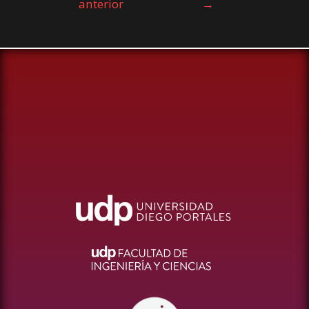
anterior
→