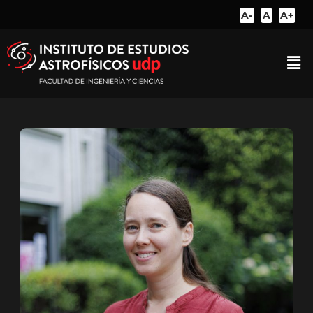
A-
A
A+