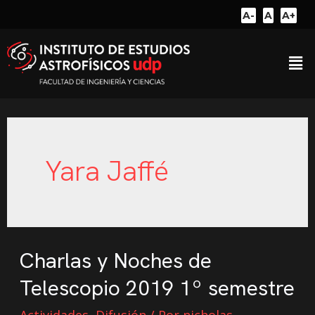
A-
A
A+
Yara Jaffé
Charlas y Noches de
Telescopio 2019 1º semestre
Actividades
,
Difusión
/ Por
nicholas