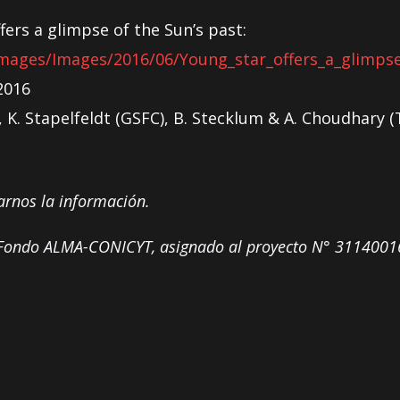
ers a glimpse of the Sun’s past:
images/Images/2016/06/Young_star_offers_a_glimps
2016
K. Stapelfeldt (GSFC), B. Stecklum & A. Choudhary
arnos la información.
el Fondo ALMA-CONICYT, asignado al proyecto N° 3114001