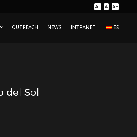
A-
A
A+
OUTREACH
NEWS
INTRANET
ES
o del Sol