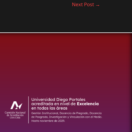
Next Post
→