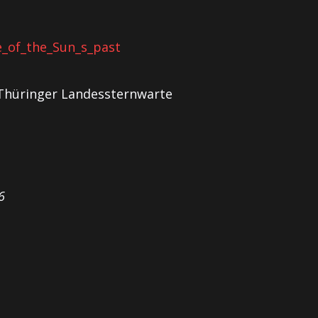
e_of_the_Sun_s_past
 (Thüringer Landessternwarte
6