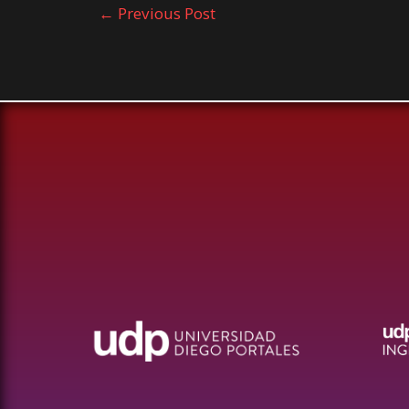
←
Previous Post