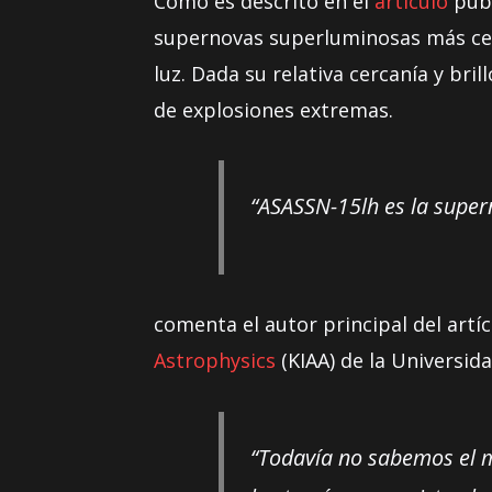
Como es descrito en el
artículo
publ
supernovas superluminosas más cerc
luz. Dada su relativa cercanía y bri
de explosiones extremas.
“ASASSN-15lh es la super
comenta el autor principal del art
Astrophysics
(KIAA) de la Universid
“Todavía no sabemos el m