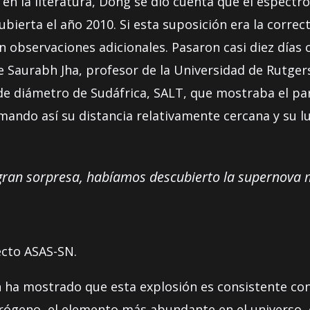
n la literatura, Dong se dio cuenta que el espectr
erta el año 2010. Si esta suposición era la correcta
n observaciones adicionales. Pasaron casi diez días
e Saurabh Jha, profesor de la Universidad de Rutge
de diámetro de Sudáfrica, SALT, que mostraba el pa
ando así su distancia relativamente cercana y su 
 gran sorpresa, habíamos descubierto la supernova
cto ASAS-SN.
h ha mostrado que esta explosión es consistente co
ógeno, el elemento más abundante en el universo, 