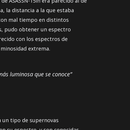
o de ASASSN-15lh era parecido al de
, la distancia a la que estaba
 con mal tiempo en distintos
rs, pudo obtener un espectro
recido con los espectros de
luminosidad extrema.
 más luminosa que se conoce”
n un tipo de supernovas
en su espectro, y son conocidas