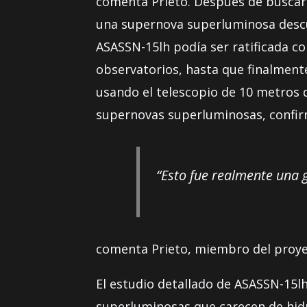
comenta Prieto. Después de buscar e
una supernova superluminosa descubi
ASASSN-15lh podía ser ratificada co
observatorios, hasta que finalment
usando el telescopio de 10 metros 
supernovas superluminosas, confirm
“Esto fue realmente una
comenta Prieto, miembro del proye
El estudio detallado de ASASSN-15l
superluminosas que carecen de hidr