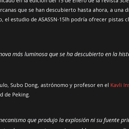
icado en la edición del 15 de Enero de la revista
Sci
anas que se han descubierto hasta ahora, a una di
llo, el estudio de ASASSN-15lh podría ofrecer pistas
nova más luminosa que se ha descubierto en la hist
ículo, Subo Dong, astrónomo y profesor en el
Kavli I
ad de Peking.
ecanismo que produjo la explosión ni su fuente pri