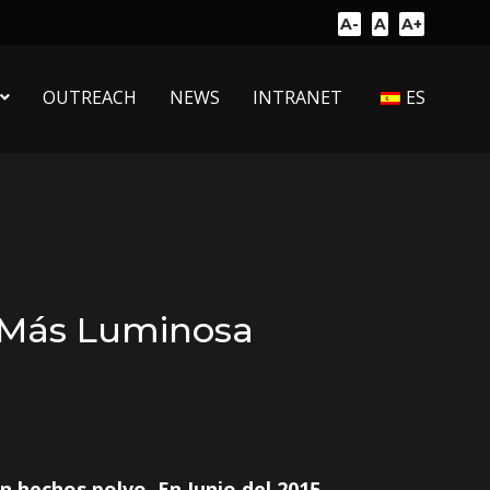
A-
A
A+
OUTREACH
NEWS
INTRANET
ES
a Más Luminosa
 hechos polvo. En Junio del 2015