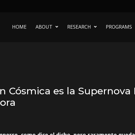
HOME
ABOUT
RESEARCH
PROGRAMS
ión Cósmica es la Supernov
ora
perse, como dice el dicho, pero raramente quedan