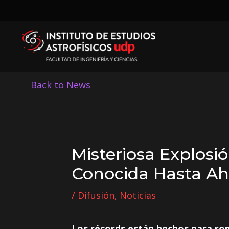
Back to News
Misteriosa Explos
Conocida Hasta Ah
/
Difusión
,
Noticias
Los récords están hechos para rom