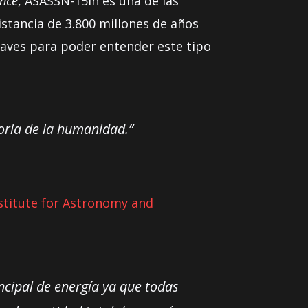
ence
, ASASSN-15lh es una de las
stancia de 3.800 millones de años
 claves para poder entender este tipo
oria de la humanidad.”
nstitute for Astronomy and
ncipal de energía ya que todas