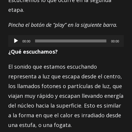
Escuchemos lo que ocurre en la segunda
etapa.
Pincha el botón de “play” en la siguiente barra.
Reproductor
00:00
00:00
de
¿Qué escuchamos?
audio
El sonido que estamos escuchando
representa a luz que escapa desde el centro,
los llamados fotones o partículas de luz, que
viajan muy rápido y escapan llevando energía
del núcleo hacia la superficie. Esto es similar
a la forma en que el calor es irradiado desde
una estufa, o una fogata.