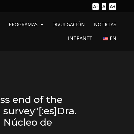
A-
A
A+
PROGRAMAS
DIVULGACIÓN
NOTICIAS
INTRANET
EN
ss end of the
survey"[:es]Dra.
l Núcleo de