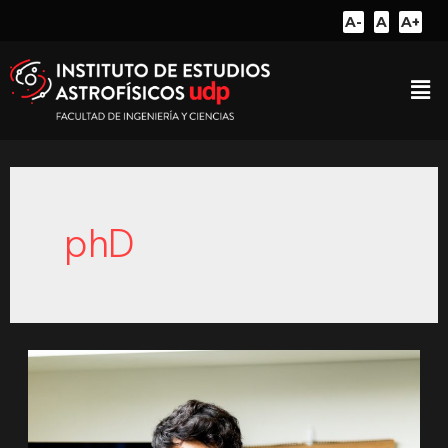
A-
A
A+
phD