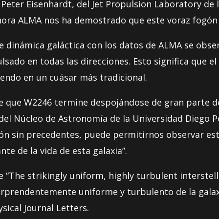
Peter Eisenhardt, del Jet Propulsion Laboratory de l
“Ahora ALMA nos ha demostrado que este voraz fogón 
 dinámica galáctica con los datos de ALMA se observ
lsado en todas las direcciones. Esto significa que el
iendo en un cuásar más tradicional.
le que W2246 termine despojándose de gran parte de
el Núcleo de Astronomía de la Universidad Diego Por
ón sin precedentes, puede permitirnos observar este
te de la vida de esta galaxia”.
te “The strikingly uniform, highly turbulent interst
sorprendentemente uniforme y turbulento de la galax
sical Journal Letters.