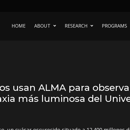
HOME
ABOUT
RESEARCH
PROGRAMS
os usan ALMA para observar
laxia más luminosa del Univ
o, un cuásar oscurecido situado a 12.400 millones de