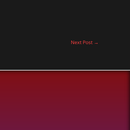
Next Post
→