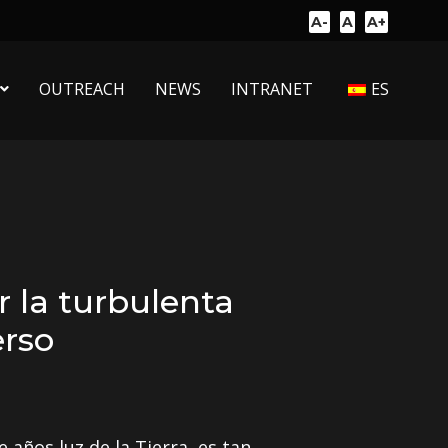
A-
A
A+
OUTREACH
NEWS
INTRANET
ES
 la turbulenta
erso
 años luz de la Tierra, es tan