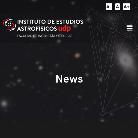
A-
A
A+
News