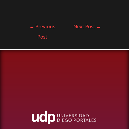
←
Previous
Next Post
→
Post