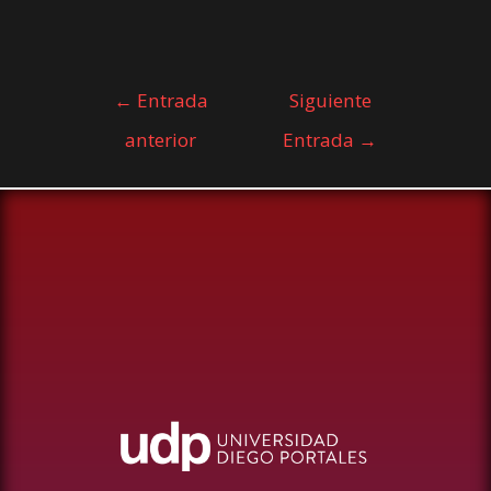
←
Entrada
Siguiente
anterior
Entrada
→