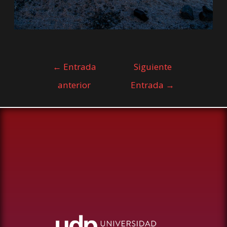
←
Entrada
Siguiente
anterior
Entrada
→