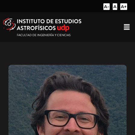
A-
A
A+