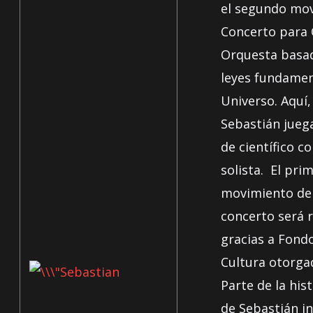
el segundo mov
Concerto para 
Orquesta basad
leyes fundamen
Universo. Aquí,
Sebastián
juega
de científico 
solista. El pri
movimiento de
concerto será 
gracias a Fondo
Cultura otorga
Parte de la hist
de
Sebastián
in