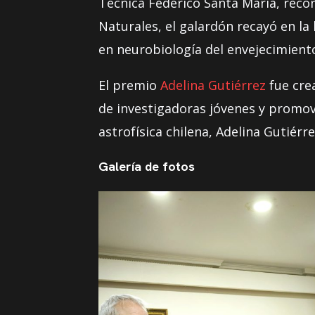
Técnica Federico Santa María, recon
Naturales, el galardón recayó en l
en neurobiología del envejecimient
El premio
Adelina Gutiérrez
fue crea
de investigadoras jóvenes y promove
astrofísica chilena, Adelina Gutiér
Galería de fotos