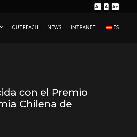
A-
A
A+
OUTREACH
NEWS
INTRANET
ES
cida con el Premio
emia Chilena de