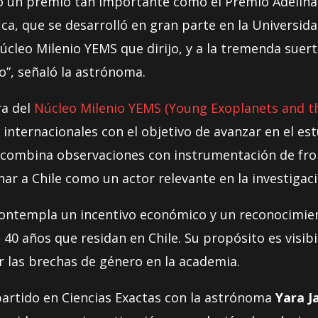
 un premio tan importante como el Premio Adelina 
ica, que se desarrolló en gran parte en la Universida
úcleo Milenio YEMS que dirijo, y a la tremenda suert
o”, señaló la astrónoma.
ra del
Núcleo Milenio YEMS (Young Exoplanets and t
 internacionales con el objetivo de avanzar en el es
 combina observaciones con instrumentación de fro
ar a Chile como un actor relevante en la investigac
contempla un incentivo económico y un reconocimient
0 años que residan en Chile. Su propósito es visibili
r las brechas de género en la academia.
partido en Ciencias Exactas con la astrónoma
Yara J