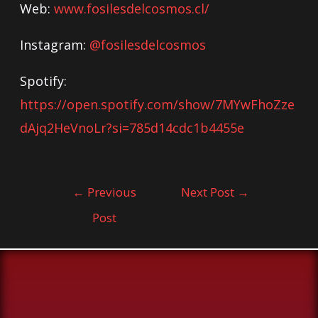
Web:
www.fosilesdelcosmos.cl/
Instagram:
@fosilesdelcosmos
Spotify:
https://open.spotify.com/show/7MYwFhoZze
dAjq2HeVnoLr?si=785d14cdc1b4455e
←
Previous
Next Post
→
Post