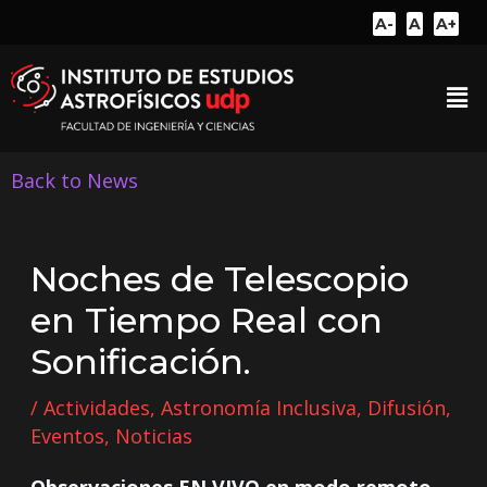
A-
A
A+
Back to News
Noches de Telescopio
en Tiempo Real con
Sonificación.
/
Actividades
,
Astronomía Inclusiva
,
Difusión
,
Eventos
,
Noticias
Observaciones EN VIVO en modo remoto,