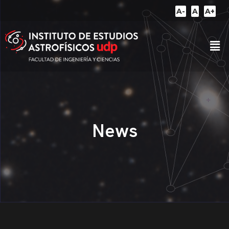
A-
A
A+
News