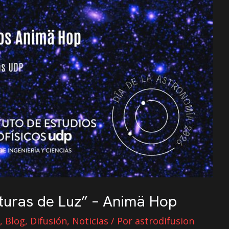
cturas de Luz” – Animä Hop
a
,
Blog
,
Difusión
,
Noticias
/ Por
astrodifusion