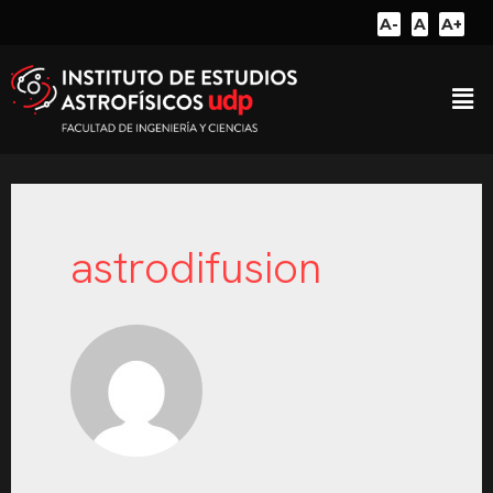
A-
A
A+
astrodifusion